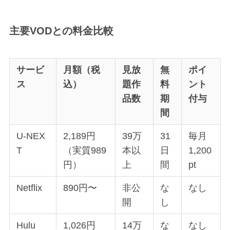
主要VODとの料金比較
サービ
月額（税
見放
無
ポイ
ス
込）
題作
料
ント
品数
期
付与
間
U-NEX
2,189円
39万
31
毎月
T
（実質989
本以
日
1,200
円）
上
間
pt
Netflix
890円〜
非公
な
なし
開
し
Hulu
1,026円
14万
な
なし